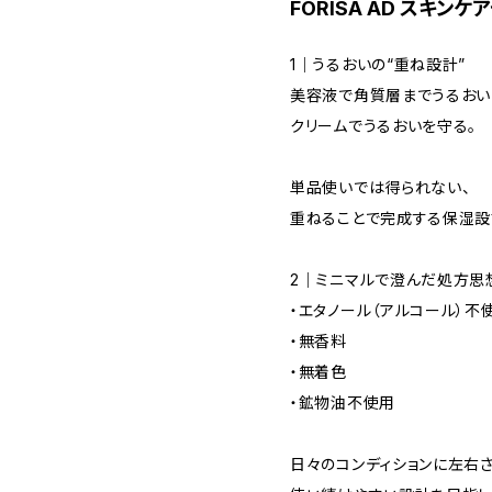
FORISA AD スキン
1｜うるおいの“重ね設計”
美容液で角質層までうるおい
クリームでうるおいを守る。
単品使いでは得られない、
重ねることで完成する保湿設
2｜ミニマルで澄んだ処方思
・エタノール（アルコール）不
・無香料
・無着色
・鉱物油不使用
日々のコンディションに左右