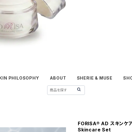
KIN PHILOSOPHY
ABOUT
SHERIE & MUSE
SHO
FORISA®︎ AD スキンケ
Skincare Set