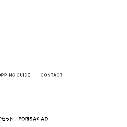
PPING GUIDE
CONTACT
アセット／FORISA®︎ AD