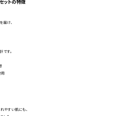
ケアセットの特徴
を届け、
計です。
想
使用
されやすい肌にも、