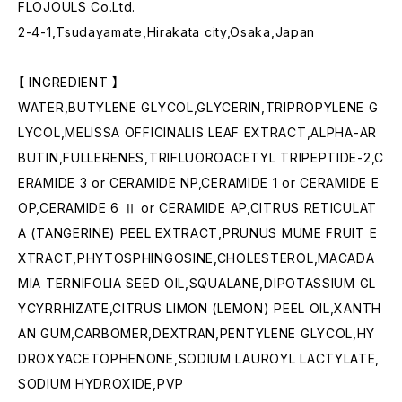
FLOJOULS Co.Ltd.
2-4-1,Tsudayamate,Hirakata city,Osaka,Japan
【 INGREDIENT 】
WATER,BUTYLENE GLYCOL,GLYCERIN,TRIPROPYLENE G
LYCOL,MELISSA OFFICINALIS LEAF EXTRACT,ALPHA-AR
BUTIN,FULLERENES,TRIFLUOROACETYL TRIPEPTIDE-2,C
ERAMIDE 3 or CERAMIDE NP,CERAMIDE 1 or CERAMIDE E
OP,CERAMIDE 6 Ⅱ or CERAMIDE AP,CITRUS RETICULAT
A (TANGERINE) PEEL EXTRACT,PRUNUS MUME FRUIT E
XTRACT,PHYTOSPHINGOSINE,CHOLESTEROL,MACADA
MIA TERNIFOLIA SEED OIL,SQUALANE,DIPOTASSIUM GL
YCYRRHIZATE,CITRUS LIMON (LEMON) PEEL OIL,XANTH
AN GUM,CARBOMER,DEXTRAN,PENTYLENE GLYCOL,HY
DROXYACETOPHENONE,SODIUM LAUROYL LACTYLATE,
SODIUM HYDROXIDE,PVP