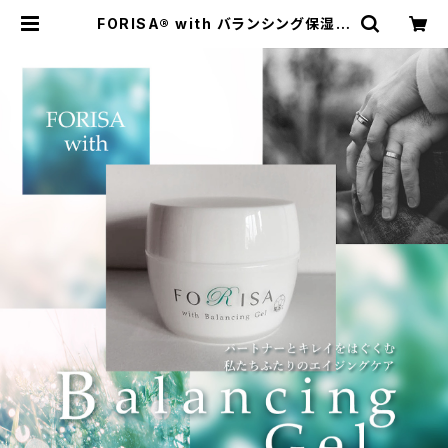
FORISA®︎ with バランシング保湿ジ
ェル／FORISA®︎ with Balancing
Gel | FORISA〜フォリサ