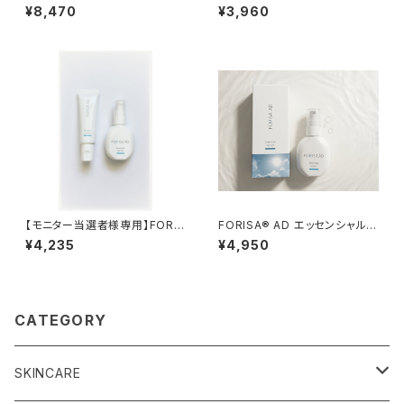
／FORISA®︎ AD Skincare Se
ム／FORISA®︎ AD Protect Cr
¥8,470
¥3,960
t
eam
【モニター当選者様専用】FORIS
FORISA®︎ AD エッセンシャルセ
A®︎ AD
ラム／FORISA®︎ AD Essentia
¥4,235
¥4,950
l Serum
CATEGORY
SKINCARE